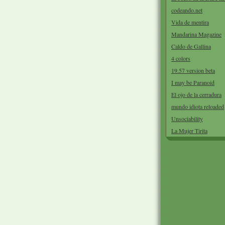
codeando.net
Vida de mentira
Mandarina Magazine
Caldo de Gallina
4 colors
19.57 version beta
I may be Paranoid
El ojo de la cerradura
mundo idiota reloaded
Unsociability
La Mujer Tirita