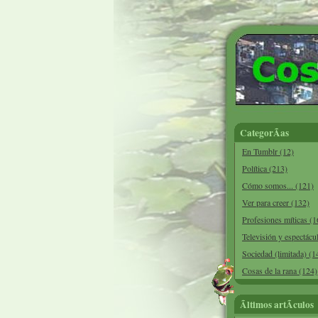
CategorÃ­as
En Tumblr (12)
Política (213)
Cómo somos... (121)
Ver para creer (132)
Profesiones míticas (1
Televisión y espectácu
Sociedad (limitada) (1
Cosas de la rana (124)
Ãltimos artÃ­culos