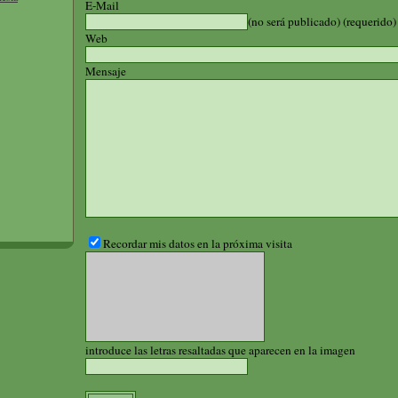
E-Mail
(no será publicado) (requerido)
Web
Mensaje
Recordar mis datos en la próxima visita
introduce las letras resaltadas que aparecen en la imagen