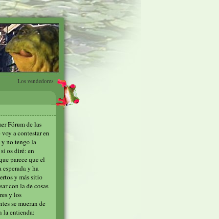
Los vendedores
mer Fórum de las
 voy a contestar en
 y no tengo la
i os diré: en
 que parece que el
a esperada y ha
ertos y más sitio
sar con la de cosas
res y los
ntes se mueran de
n la entienda: