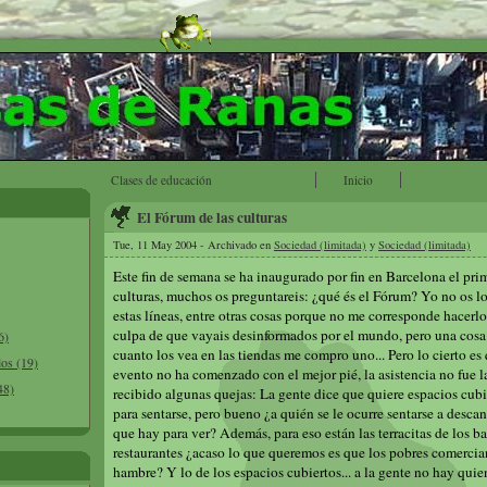
Clases de educación
Inicio
El Fórum de las culturas
Tue, 11 May 2004 - Archivado en
Sociedad (limitada)
y
Sociedad (limitada)
Este fin de semana se ha inaugurado por fin en Barcelona el pri
culturas, muchos os preguntareis: ¿qué és el Fórum? Yo no os lo
estas líneas, entre otras cosas porque no me corresponde hacerlo
culpa de que vayais desinformados por el mundo, pero una cosa s
6)
cuanto los vea en las tiendas me compro uno... Pero lo cierto es
los (19)
evento no ha comenzado con el mejor pié, la asistencia no fue l
48)
recibido algunas quejas: La gente dice que quiere espacios cubi
para sentarse, pero bueno ¿a quién se le ocurre sentarse a descan
que hay para ver? Además, para eso están las terracitas de los ba
restaurantes ¿acaso lo que queremos es que los pobres comercia
hambre? Y lo de los espacios cubiertos... a la gente no hay quie