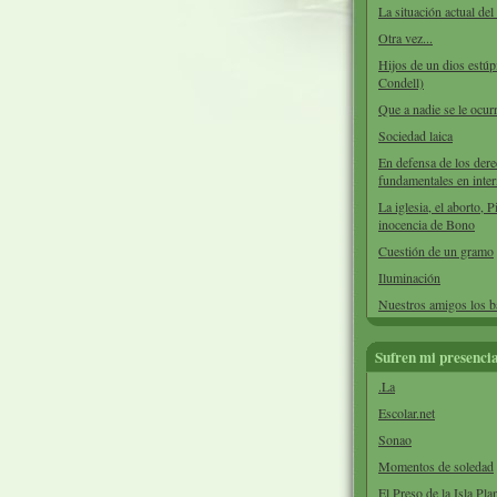
La situación actual de
Otra vez...
Hijos de un dios estúp
Condell)
Que a nadie se le ocurr
Sociedad laica
En defensa de los der
fundamentales en inter
La iglesia, el aborto, P
inocencia de Bono
Cuestión de un gramo
Iluminación
Nuestros amigos los 
Sufren mi presenci
.La
Escolar.net
Sonao
Momentos de soledad
El Preso de la Isla Pla