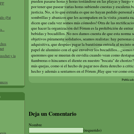
pueden pasarse horas y horas tostándose en las playas y luego v
l PP
por tener que pasear varias horas subiendo cuestas y escaleras b
justicia. No, si lo que extraña es que no hayan pedido persona
sombrillas y abanicos que les acompañen en la visita ¡cuanta ra
ido (Pat
dicen que cada vez somos más cómodos! Otra de las rectificacio
que hacer la organización del Fórum es la prohibición de entrar 
a...
bebidas y bocadillos. No nos damos cuenta de que esta norma s
objetivos púramente solidarios, seamos realistas: hay personas
echos
adquisitiva, que despúes pagar la baratísima entrada al recinto n
net
papel de aluminio con el que envolver los bocadillos... ¿somos 
queremos que se mueran de envidia cuando vean como destapa
inochet y la
fiambreras o hincamos el diente en nuestro "bocata" de chorizo?
más quejas, como si el hecho de pagar nos diera derecho a critic
hecho y además a sentarnos en el Fórum ¡Hay que ver como est
Publicad
bancos
a
Deja un Comentario
Nombre
(requerido)
nesia