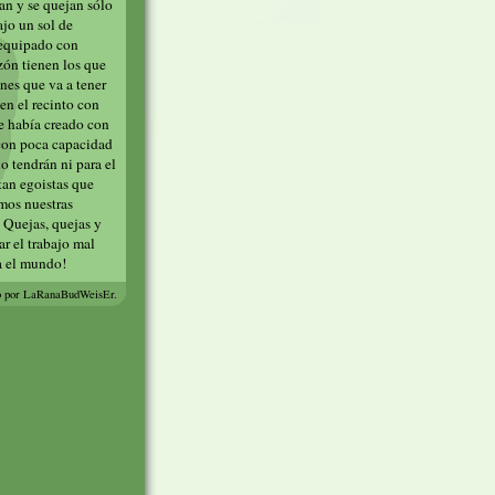
an y se quejan sólo
ajo un sol de
l equipado con
zón tienen los que
nes que va a tener
en el recinto con
e había creado con
 con poca capacidad
o tendrán ni para el
tan egoistas que
mos nuestras
 Quejas, quejas y
ar el trabajo mal
a el mundo!
o por LaRanaBudWeisEr.