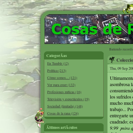
Batiendo records
CategorÃ­as
Colecci
En Tumblr (12)
Thu, 09 Sep 20
Política (213)
Ultimamente
Cómo somos... (121)
asombrosa la
Ver para creer (132)
consumiendo
Profesiones míticas (16)
los sufridos
Televisión y espectáculos (19)
mucho mucho
Sociedad (limitada) (148)
trabajo... P
Cosas de la rana (124)
entregarte 
cuadrado; e
Ãltimos artÃ­culos
9.99 ¡mira q