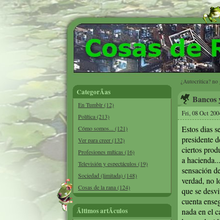
¿Autocritica? no g
CategorÃ­as
Bancos 
En Tumblr (12)
Fri, 08 Oct 20
Política (213)
Estos dias s
Cómo somos... (121)
presidente 
Ver para creer (132)
ciertos prod
Profesiones míticas (16)
a hacienda..
Televisión y espectáculos (19)
sensación de
Sociedad (limitada) (148)
verdad, no l
Cosas de la rana (124)
que se desv
cuenta enseg
Ãltimos artÃ­culos
nada en el c