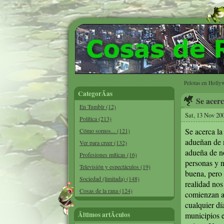
Pelotas en Holl
CategorÃ­as
Se acer
En Tumblr (12)
Sat, 13 Nov 20
Política (213)
Se acerca la
Cómo somos... (121)
adueñan de 
Ver para creer (132)
adueña de no
Profesiones míticas (16)
personas y n
Televisión y espectáculos (19)
buena, pero 
Sociedad (limitada) (148)
realidad no
Cosas de la rana (124)
comienzan a c
cualquier dí
Ãltimos artÃ­culos
municipios e