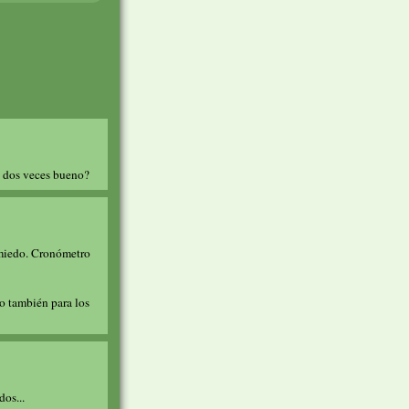
es dos veces bueno?
 miedo. Cronómetro
ro también para los
dos...