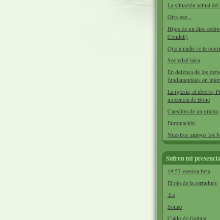
La situación actual de
Otra vez...
Hijos de un dios estúp
Condell)
Que a nadie se le ocurr
Sociedad laica
En defensa de los der
fundamentales en inter
La iglesia, el aborto, P
inocencia de Bono
Cuestión de un gramo
Iluminación
Nuestros amigos los 
Sufren mi presenci
19.57 version beta
El ojo de la cerradura
.La
Sonao
Caldo de Gallina