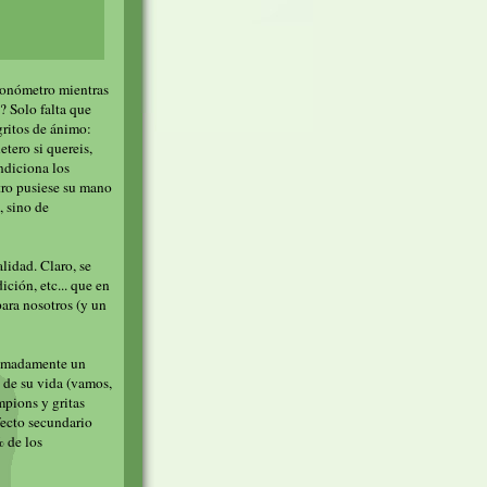
cronómetro mientras
"? Solo falta que
gritos de ánimo:
tero si quereis,
ndiciona los
etro pusiese su mano
, sino de
alidad. Claro, se
ción, etc... que en
ara nosotros (y un
oximadamente un
de su vida (vamos,
mpions y gritas
fecto secundario
% de los