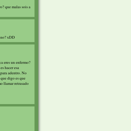
o? que malas sois a
oz no? xDD
ya eres un enfermo?
 es hacer esa
 para adentro. No
 que digo es que
o llamar retrasado