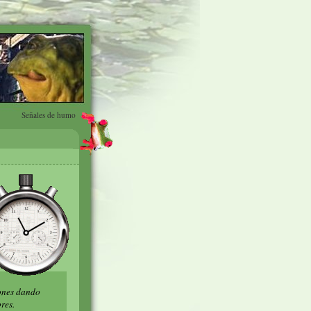
Señales de humo
iones dando
res.