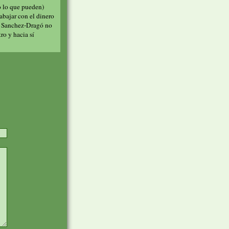
 lo que pueden)
rabajar con el dinero
e Sanchez-Dragó no
ro y hacia sí