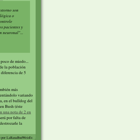
astorno son
ológica o
controle
s pacientes y
n neuronal"...
 poco de miedo...
 de la población
 diferencia de 5
también más
ntentándolo variando
a, en el bulldog del
 en Bush (éste
an una nota de 2 en
erá por falta de
destrozarle la
o por LaRanaBudWeisEr.