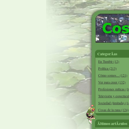
CategorÃ­as
En Tumblr (12)
Política (213)
Cómo somos... (121)
Ver para creer (132)
Profesiones míticas (1
Televisión y espectácu
Sociedad (limitada) (1
Cosas de la rana (124)
Ãltimos artÃ­culos