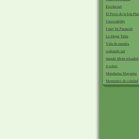
Escolar.net
El Preso de la Isla Pla
Unsociability
I may be Paranoid
La Mujer Tirita
Vida de mentira
codeando.net
mundo idiota reloaded
4 colors
Mandarina Magazine
Momentos de soledad