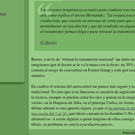
Las opciones terapéuticas actuales para combatir este tr
nesia
dos, como explica el doctor Hernández. "La terapia psic
conductista, que consiste en entrenar al varón para que 
mentalmente su eyaculación y que da resultado en alguno
el tratamiento farmacológico para retrasar la transmisió
El Mundo
Bueno, a mí lo de "retrasar la transmisión neuronal" me daría un
imaginaros que al doctor se le va la mano con la dosis: un 30%
correría el riesgo de convertirse en Forrest Gump y todo por una
minutos.
En cambio el sistema del autocontrol me parece más seguro y 
tradicional. Yo creo que si no funciona es cuestión de seguir i
la técnica, siempre se pueden cerrar los ojos y pensar en la suegr
vecino, en la Duquesa de Alba, en el príncipe Carlos, en Aznar,
último además es una apuesta segura, ya que si
las mujeres le d
una escala del 1 al 10
¿qué efecto causará en los hombres?) No s
alternativas: si existe alguien a quien ninguno de ellos consiga 
líbido, su problema no será la eyaculación precoz...
Publicad