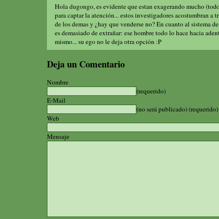
Hola dugongo, es evidente que estan exagerando mucho (todo
para captar la atención... estos investigadores acostumbran a t
de los demas y ¿hay que venderse no? En cuanto al sistema d
es demasiado de extrañar: ese hombre todo lo hace hacia adent
mismo... su ego no le deja otra opción :P
Deja un Comentario
Nombre
(requerido)
E-Mail
(no será publicado) (requerido)
Web
Mensaje