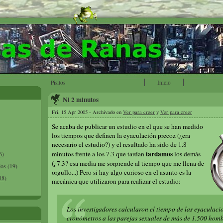
Pisitos
Inicio
Ni 2 minutos
Fri, 15 Apr 2005 - Archivado en
Ver para creer
y
Ver para creer
Se acaba de publicar un estudio en el que se han medido
los tiempos que definen la eyaculación precoz (¿era
necesario el estudio?) y el resultado ha sido de 1.8
tardamos
minutos frente a los 7.3 que
tardan
los demás
6)
(¿7.3? esa media me sorprende al tiempo que me llena de
los (19)
orgullo...) Pero si hay algo curioso en el asunto es la
48)
mecánica que utilizaron para realizar el estudio:
Los investigadores calcularon el tiempo de las eyaculac
cronómetros a las parejas sexuales de más de 1.500 homb