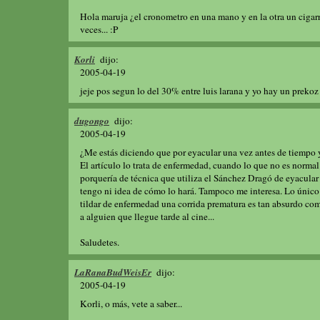
Hola maruja ¿el cronometro en una mano y en la otra un cigarr
veces... :P
Korli
dijo:
2005-04-19
jeje pos segun lo del 30% entre luis larana y yo hay un prek
dugongo
dijo:
2005-04-19
¿Me estás diciendo que por eyacular una vez antes de tiempo 
El artículo lo trata de enfermedad, cuando lo que no es normal
porquería de técnica que utiliza el Sánchez Dragó de eyacular
tengo ni idea de cómo lo hará. Tampoco me interesa. Lo único
tildar de enfermedad una corrida prematura es tan absurdo com
a alguien que llegue tarde al cine...
Saludetes.
LaRanaBudWeisEr
dijo:
2005-04-19
Korli, o más, vete a saber...