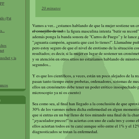
l PP
20 minutos
ido (Pat
Vamos a ver... ¿estamos hablando de que la mujer sostiene un 
a...
el conejillo de ind...
la figura masculina intenta "batir su record
además ponga la banda sonora de "Carros de Fuego" y le lance 
"¡aguanta campeón, aguanta que casi lo tienes!". Llamadme puñe
echos
pero estoy seguro de que el nivel de erotismo de la situación co
net
resultados; es decir, si la mujer en lugar de sostener un cronóm
inochet y la
y su atención en otros sitios no estaríamos hablando de minutos
segundos...
Y es que los científicos, a veces, están un poco alejados de la re
pasan tanto tiempo entre probetas, ordenadores, sistemas de medi
bancos
ellos un cronómetro debe tener un poder erótico insospechado p
microscopio ya ni os cuento)
a
Sea como sea, al final han llegado a la conclusión de que apr
30% de los varones sufren dicha enfermedad en algun momento 
que si entras en un bar lleno de tios mirando una final de la cha
"¡eyaculador precoz!" tu aciertas con uno de cada tres y como e
ellos aciertan todos en tu cara) aunque sólo entre el 1% y el 12
diagnosticados se tratan la enfermedad.