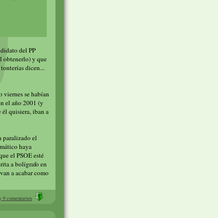
ndidato del PP
l obtenerlo) y que
tonterías dicen...
do viernes se habían
en el año 2001 (y
 él quisiera, iban a
 paralizado el
rmático haya
 que el PSOE esté
ita a bolígrafo en
s van a acabar como
 9 comentarios