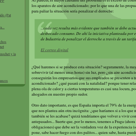
Al parecer, el mayor causante del problema es el exceso de co
l PP
los aparatos de aire acondicionado; por lo que una de las propu
para paliar la situación sería penalizar el derroche:
ido (Pat
a...
...cada vez resulta más evidente que también se debe actu
desbocado consumo. De ahí la iniciativa planteada por e
de Industria de penalizar el derroche a través de un tarifa
echos
net
El correo digital
inochet y la
¿Qué haremos si se produce esta situación? seguramente, la ma
sobrevivir (al menos unas horas) sin luz, pero ¿sin aire acondi
conseguirán los empresarios que sus empleados se presenten a tr
bancos
acondicionado? ¿qué pasará con la natalidad? porque tener rela
plena ola de calor y a ciertas temperaturas es casi una locura, p
ahogados en nuestro propio sudor.
Otro dato importante, es que España importa el 79% de la ener
que nos plantea aún otra incógnita: ¿que haríamos si a los que 
también se les acabase? quizá tendríamos que volver a vivir co
antepasados... Suerte que, por lo menos, tenemos a Fraga (ahora 
obligaciones) que debe ser la verdadera voz de la experiencia (s
pone, sabe hacer fuego con dos palitos... quien sabe, hasta pued