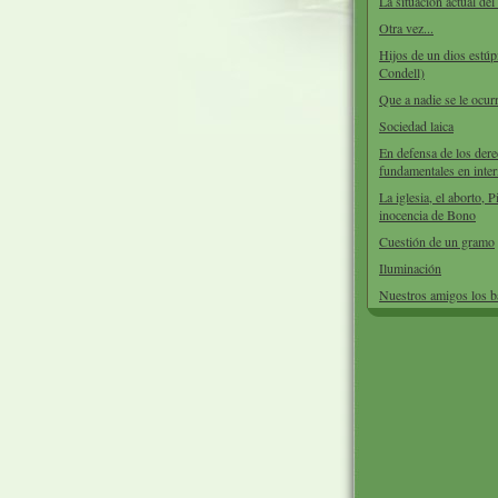
La situación actual de
Otra vez...
Hijos de un dios estúp
Condell)
Que a nadie se le ocurr
Sociedad laica
En defensa de los der
fundamentales en inter
La iglesia, el aborto, P
inocencia de Bono
Cuestión de un gramo
Iluminación
Nuestros amigos los 