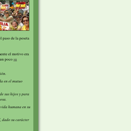
l paso de la peseta
ente el motivo era
s un poco
su
ión.
da en el mutuo
de sus hijos y para
iosa.
a vida humana en su
, dado su carácter