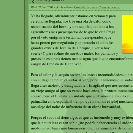
Wed, 22 Jun 2005 - Archivado en
Cosas de la rana
y
Cosas de la rana
Ya ha llegado, oficialmente estamos en verano y para
celebrar su llegada, nos trae una ola de calor como
recien sacada del horno y una sequía que tiene a los
agricultores más preocupados de lo que lo está Fraga
por el voto emigrante (están tan desesperados, que
hasta ponen por megafonía y apuntando al cielo los
grandes éxitos de Jesulín de Ubrique, a ver si hay
suerte) Y para colmo de nuestros males, los pantanos y
presas de este país tienen menos agua que la que encontraríamos
sangre de Ernesto de Hannover.
Pero el calor y la sequía no son las únicas incomodidades que no
con él llega también el sudor. A ver ¿por qué tenemos que suda
llega a ser molesto y desagradable... imaginad que nos encontra
un viejo amigo al que no vemos hace años, la primera intención 
abrazo, pero el tío está tan sudado que acabamos dejándolo en
palmadita en la espalda al tiempo que miramos el reloj musita
nos aleje del radio de influencia de su olor a humanidad.
Porque el sudor, si tiene algo, es que es incómodo y muy eviden
que la naturaleza es tan sabia ¿no podría haber creado el sudor
inodoro? no, tenía que formar esas ronchas húmedas y de color 