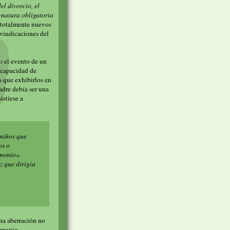
el divorcio, el
ignatura obligatoria
 totalmente nuevos
ivindicaciones del
o el evento de un
y capacidad de
s que exhibirlos en
adre debía ser una
istiese a
 niños que
os o
imonio».
z que dirigía
una aberración no
rimonio