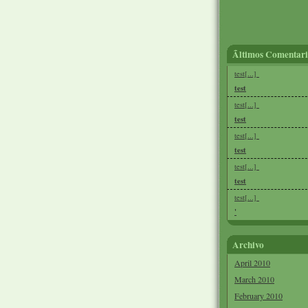
Ãltimos Comentari
test[...]
test
test[...]
test
test[...]
test
test[...]
test
test[...]
'
Archivo
April 2010
March 2010
February 2010