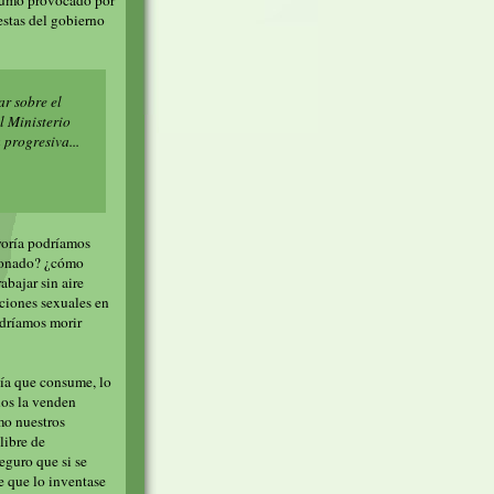
nsumo provocado por
estas del gobierno
ar sobre el
l Ministerio
 progresiva...
yoría podríamos
cionado? ¿cómo
abajar sin aire
ciones sexuales en
odríamos morir
gía que consume, lo
nos la venden
mo nuestros
libre de
eguro que si se
e que lo inventase