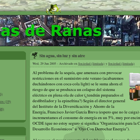
Sin agua, sin luz y sin aire
Wed, 29 Jun 2005 - Archivado en
Sociedad (limitada)
y
Sociedad (limitada)
Al problema de la sequía, que amenaza con provocar
restricciones en el suministro este verano (acabaremos
duchándonos con coca-cola light) se le suma ahora el
riesgo de que se produzca un colapso del sistema
6)
eléctrico en plena ola de calor (¿tendrán preparados el
desfibrilador y la epinefrina?) Según el director general
los (19)
del Instituto de la Diversificación y Ahorro de la
48)
Energía, Francisco Javier García Breva (espero que no le caiga)
incrementamos el consumo de energía en un 5%, muy por encima
OCDE (que no estoy seguro si significa "Organización para la 
Desarrollo Económicos" u "Ojo Con Derrochar Energia").