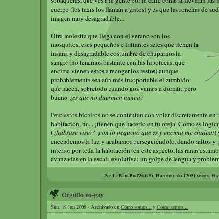
sobaqueras, que ves a la gente por la calle como si llevaran las
cuerpo (los taxis los llaman a gritos) y es que las ronchas de su
imagen muy desagradable...
Otra molestia que llega con el verano son los
mosquitos, esos pequeños e irritantes seres que tienen la
insana y desagradable costumbre de chuparnos la
sangre (no tenemos bastante con las hipotecas, que
encima vienen estos a recoger los restos) aunque
probablemente sea aún más insoportable el zumbido
que hacen, sobretodo cuando nos vamos a dormir; pero
bueno
¿es que no duermen nunca?
Pero estos bichitos no se contentan con volar discretamente en 
habitación, no... ¡tienen que hacerlo en tu oreja! Como es lógi
(
¿habrase visto? ¡con lo pequeño que es y encima me chulea!
)
encendemos la luz y acabamos perseguiéndolo, dando saltos y 
interior por toda la habitación (en este aspecto, las ranas esta
avanzadas en la escala evolutiva: un golpe de lengua y proble
Por LaRanaBudWeisEr.
Han entrado 12031 veces.
Hay
Orgullo no-gay
Sun, 19 Jun 2005 - Archivado en
Cómo somos...
y
Cómo somos...