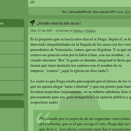
él)
Por LaRanaBudWeisEr.
Han entrado 9297 veces.
Hay 
os
¿Donde estarán mis sacas?
Mon, 27 Jun 2005 - Archivado en
Política
y
Política
Es la pregunta que se hacía estos días el sr. Fraga. Según él, se h
detectado irregularidades en la llegada de las sacas con los voto
procedentes de Venezuela; vamos, que no llegaban. Y es que e
correos no parecen estar por la labor (claro, con ese nombre... si
cuando decimos "flex" la gente se duerme, imaginad la fiesta qu
tienen que tener montada los carteros con el nombre de su
empresa: "correos" ¿aquí la iglesia no dice nada?)
Lo cierto es que Fraga estaba preocupado por el retraso de los vo
que no quería alegar "mala voluntad" y que era pronto para lan
levantar sospechas (seguramente, en su infinita sabiduría, hizo 
precisamente para eso, para tranquilizar a la opinión pública y 
sospechase nada)
Preguntado por si sospecha de un organismo venezolano
del Gobierno, que es el que recoge el voto, Fraga dijo no
que decir y, "por ahora, es pronto para hacer acusacione