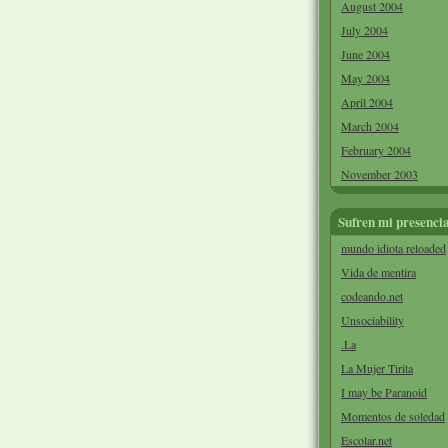
August 2004
July 2004
June 2004
May 2004
April 2004
March 2004
February 2004
November 2003
Sufren mi presenci
mundo idiota reloaded
Vida de mentira
codeando.net
Unsociability
.La
La Mujer Tirita
I may be Paranoid
Momentos de soledad
Escolar.net