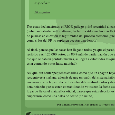
sospechas"
20 minutos
Tras estas declaraciones, el PSOE gallego pidió serenidad al ca
(deberían haberle pedido dinero, les habría sido mucho más fáci
no pusiese en cuestión la legitimidad del proceso electoral (que 
como si los del PP no supiesen aceptar una derrota)
Al final, parece que las sacas han llegado todas, ya que el pasa
recibido casi 125.000 votos, un 80% más de participación que 
eso que se habían perdido muchas, si llegan a estar todas las que
estar contando votos hasta navidad)
Así que, sin contar pequeñas cosillas, como que un apagón haya
recuento esta mañana, además de que un parón del sistema info
amenazado con la pérdida de todos los datos introducidos y de
denunciando que se estén contabilizando votos con la fecha escr
lugar de llevar el matasellos oficial, parece que estas eleccione
empezaron, como una balsa de aceite (de ricino)
Por LaRanaBudWeisEr.
Han entrado 731 veces.
Hay
Calor y sudores