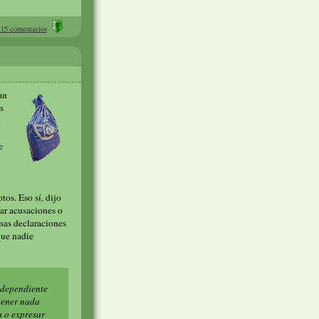
15 comentarios
an
s
n
e
tos. Eso sí, dijo
zar acusaciones o
esas declaraciones
que nadie
 dependiente
 tener nada
s o expresar