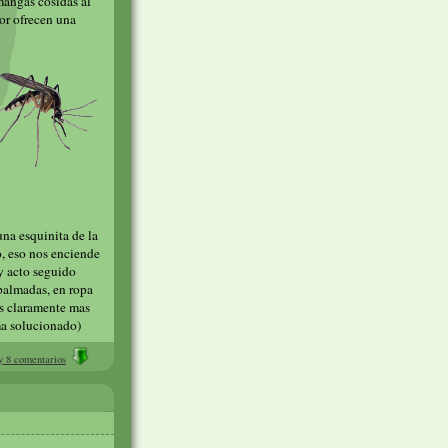
 mangas cosidas al
dor ofrecen una
una esquinita de la
co, eso nos enciende
 y acto seguido
palmadas, en ropa
mos claramente mas
ma solucionado)
 8 comentarios