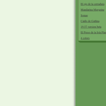
El ojo de la cerradura
Mandarina Magazine
Sonao
Caldo de Gallina
19.57 version beta
El Preso de la Isla Pla
4 colors