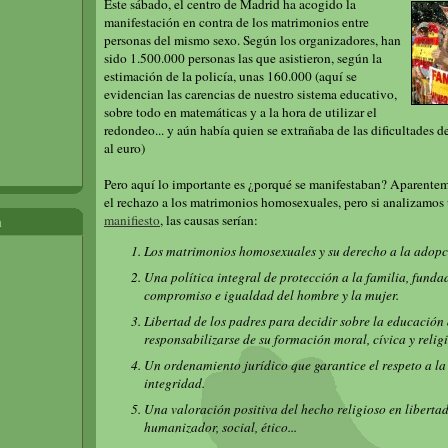
Este sábado, el centro de Madrid ha acogido la
manifestación en contra de los matrimonios entre
personas del mismo sexo. Según los organizadores, han
sido 1.500.000 personas las que asistieron, según la
estimación de la policía, unas 160.000 (aquí se
evidencian las carencias de nuestro sistema educativo,
sobre todo en matemáticas y a la hora de utilizar el
redondeo... y aún había quien se extrañaba de las dificultades de
al euro)
Pero aquí lo importante es ¿porqué se manifestaban? Aparentem
el rechazo a los matrimonios homosexuales, pero si analizamo
manifiesto
, las causas serían:
a
Los matrimonios homosexuales y su derecho a la adopc
Una política integral de protección a la familia, funda
compromiso e igualdad del hombre y la mujer.
Libertad de los padres para decidir sobre la educación 
responsabilizarse de su formación moral, cívica y relig
Un ordenamiento jurídico que garantice el respeto a l
integridad.
Una valoración positiva del hecho religioso en libertad
humanizador, social, ético...