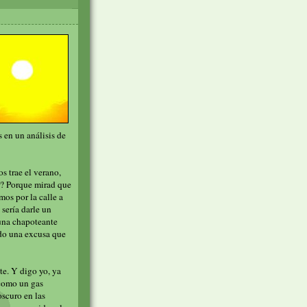
 en un análisis de
s trae el verano,
r? Porque mirad que
mos por la calle a
sería darle un
 una chapoteante
ndo una excusa que
te. Y digo yo, ya
 como un gas
oscuro en las