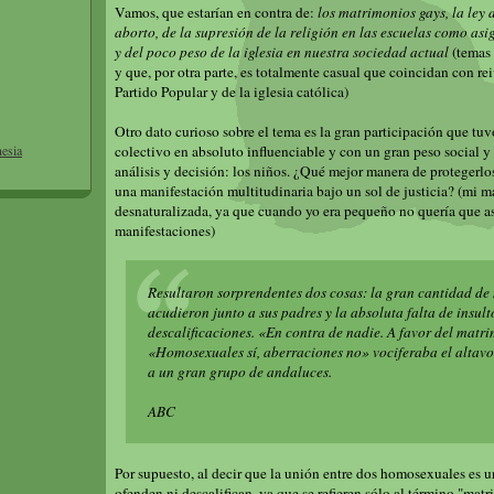
Vamos, que estarían en contra de:
los matrimonios gays, la ley d
aborto, de la supresión de la religión en las escuelas como as
y del poco peso de la iglesia en nuestra sociedad actual
(temas
y que, por otra parte, es totalmente casual que coincidan con re
Partido Popular y de la iglesia católica)
Otro dato curioso sobre el tema es la gran participación que tuv
colectivo en absoluto influenciable y con un gran peso social 
nesia
análisis y decisión: los niños. ¿Qué mejor manera de protegerlo
una manifestación multitudinaria bajo un sol de justicia? (mi m
desnaturalizada, ya que cuando yo era pequeño no quería que as
manifestaciones)
Resultaron sorprendentes dos cosas: la gran cantidad de
acudieron junto a sus padres y la absoluta falta de insult
descalificaciones. «En contra de nadie. A favor del matr
«Homosexuales sí, aberraciones no» vociferaba el altavo
a un gran grupo de andaluces.
ABC
Por supuesto, al decir que la unión entre dos homosexuales es 
ofenden ni descalifican, ya que se refieren sólo al término "mat