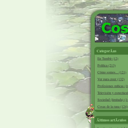
CategorÃ­as
En Tumblr (12)
Política (213)
Cómo somos... (121)
Ver para creer (132)
Profesiones míticas (1
Televisión y espectácu
Sociedad (limitada) (1
Cosas de la rana (124)
Ãltimos artÃ­culos