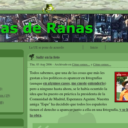
La UE se pone de acuerdo
Inicio
Salir en la foto
Thu, 03 Aug 2006 - Archivado en
Cómo somos...
y
Cómo somos...
Todos sabemos, que una de las cosas que más les
gustan a los políticos es aparecer en fotografías
en algunos casos
me cueste
entenderlo
(aunque
,
)
6)
pero a ninguno hasta ahora, se le había ocurrido la
idea que ha puesto en práctica la presidenta de la
los (19)
Comunidad de Madrid, Esperanza Aguirre. Nuestra
48)
amiga "Espe" ha decidido que todos los españoles
y se 
tienen el derecho a aparecer junto a ella en una fotografía,
la obra
.