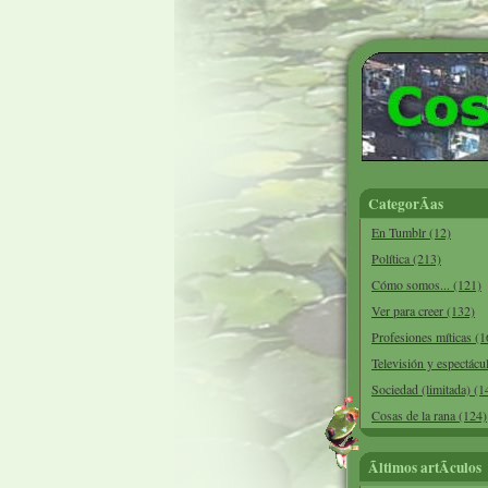
CategorÃ­as
En Tumblr (12)
Política (213)
Cómo somos... (121)
Ver para creer (132)
Profesiones míticas (1
Televisión y espectácu
Sociedad (limitada) (1
Cosas de la rana (124)
Ãltimos artÃ­culos