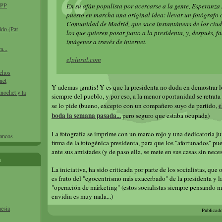
l PP
En su afán populista por acercarse a la gente, Esperanza
puesto en marcha una original idea: llevar un fotógrafo o
Comunidad de Madrid, que saca instantáneas de los ciu
ido (Pat
los que quieren posar junto a la presidenta, y, después, fac
imágenes a través de internet.
a...
elplural.com
echos
net
Y ademas ¡gratis! Y es que la presidenta no duda en demostrar l
inochet y la
siempre del pueblo, y por eso, a la menor oportunidad se retrata
e
se lo pide (bueno, excepto con un compañero suyo de partido,
boda la semana pasada...
pero seguro que estaba ocupada)
La fotografía se imprime con un marco rojo y una dedicatoria ju
bancos
firma de la fotogénica presidenta, para que los "afortunados" pu
ante sus amistades (y de paso ella, se mete en sus casas sin nece
a
La iniciativa, ha sido criticada por parte de los socialistas, que
es fruto del "egocentrismo más exacerbado" de la presidenta y l
"operación de márketing" (estos socialistas siempre pensando mal
envidia es muy mala...)
nesia
Publicad