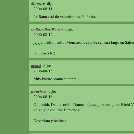
Monstre
dijo:
2006-08-11
La Rana está de vacacioones, ña ña ña.
LaRanaBudWeisEr
dijo:
2006-08-12
jajaja medio medio, Monstre... de fin de semana largo en Salou..
Saludos a to2
manel
dijo:
2006-08-15
Muy bueno, como siempre
francisco
dijo:
2006-08-16
Oooohhh, Daana, oohh, Daana... (lease gon búsiga de Richi Va
valga gue esdudie Derecho):
Deserdora y badracia.