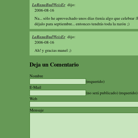
LaRanaBudWeisEr
dijo:
2006-08-16
Na... sólo he aprovechado unos días (tenía algo que celebrar :
déjalo para septiembre... entonces tendrás toda la razón ;)
LaRanaBudWeisEr
dijo:
2006-08-16
Ah! y gracias manel ;)
Deja un Comentario
Nombre
(requerido)
E-Mail
(no será publicado) (requerido)
Web
Mensaje