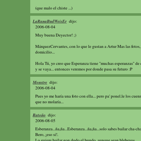
(que malo el chiste ...)
LaRanaBudWeisEr
dijo:
2006-08-04
Muy buena Deyector! ;)
MárquezCervantes, con lo que le gustan a Artur Mas las fotos, 
domicilio...
Hola Tú, yo creo que Esperanza tiene "muchas esperanzas" de 
y se vaya... entonces veremos por donde pasa su futuro :P
Monstre
dijo:
2006-08-04
Pues yo me haría una foto con ella... pero pa' ponel.le los cue
que no molaría...
Ratoño
dijo:
2006-08-05
Esberanza...ña,ña...Esberanza...ña,ña...solo sabes bailar cha-cha
Bero, ¡eso sí!.
Lo guiere bailar gon dodo el bundo, aunque sean blebeyos.