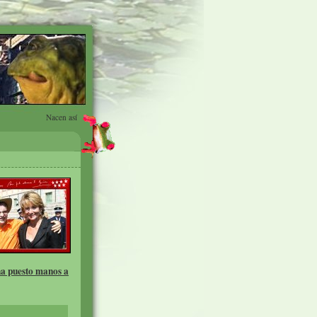
Nacen así
ha puesto manos a