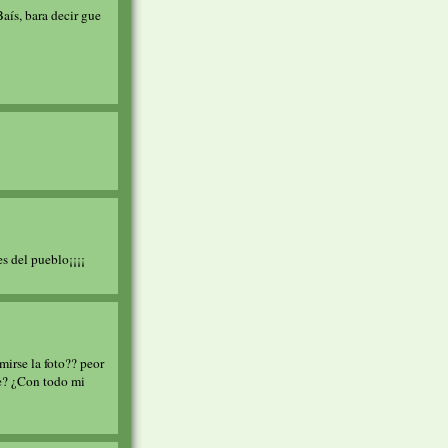
Baís, bara decir gue
es del pueblo¡¡¡¡
mirse la foto?? peor
ne? ¿Con todo mi