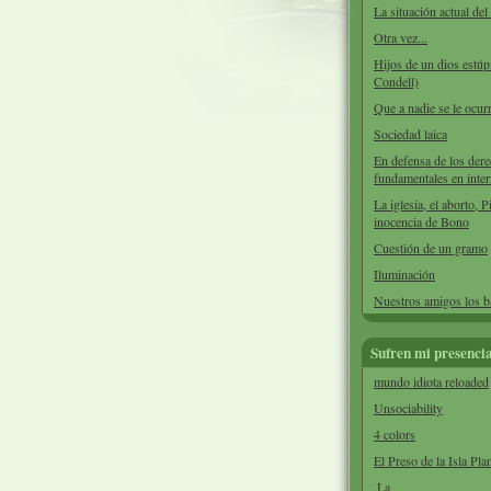
La situación actual de
Otra vez...
Hijos de un dios estúp
Condell)
Que a nadie se le ocurr
Sociedad laica
En defensa de los der
fundamentales en inter
La iglesia, el aborto, P
inocencia de Bono
Cuestión de un gramo
Iluminación
Nuestros amigos los 
Sufren mi presenci
mundo idiota reloaded
Unsociability
4 colors
El Preso de la Isla Pla
.La