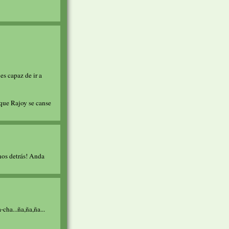
es capaz de ir a
que Rajoy se canse
nnos detrás! Anda
-cha...ña,ña,ña...