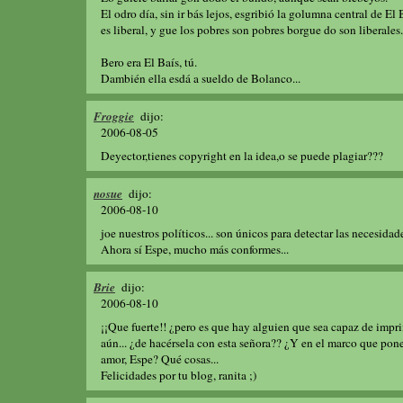
El odro día, sin ir bás lejos, esgribió la golumna central de El 
es liberal, y gue los pobres son pobres borgue do son liberales.
Bero era El Baís, tú.
Dambién ella esdá a sueldo de Bolanco...
Froggie
dijo:
2006-08-05
Deyector,tienes copyright en la idea,o se puede plagiar???
nosue
dijo:
2006-08-10
joe nuestros políticos... son únicos para detectar las necesidad
Ahora sí Espe, mucho más conformes...
Brie
dijo:
2006-08-10
¡¡Que fuerte!! ¿pero es que hay alguien que sea capaz de impri
aún... ¿de hacérsela con esta señora?? ¿Y en el marco que po
amor, Espe? Qué cosas...
Felicidades por tu blog, ranita ;)