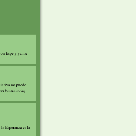
 con Espe y ya me
ciativa no puede
 que tomen nota¡
 la Esperanza es la