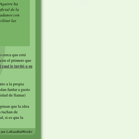
 Aguirre ha
ficial de la
dadanos con
ilitar las
o cerca que está
 con el primero que
l cual le invitó a su
nto a la propia
edan fardar a gusto
sidad de llamar)
 opinan que la idea
a tachan de
, si es que la
o por LaRanaBudWeisEr.