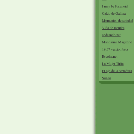
I may be Paranoid
Caldo de Gallina
Momentos de soledad
Vida de mentira
codeando.net
Mandarina Magazine
19.57 version beta
Escolar.net
La Mujer Tirita
El ojo de la cerradura
Sonao