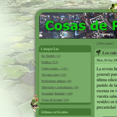
¿Todos ganan?
CategorÃ­as
Los cal
En Tumblr (12)
Mon, 04 Jun 20
Política (213)
La revista I
Cómo somos... (121)
general) par
Ver para creer (132)
última edici
Profesiones míticas (16)
partido de l
Televisión y espectáculos (19)
escenas en v
Sociedad (limitada) (148)
vuestra salu
Cosas de la rana (124)
vestido) en 
precariedad 
Ãltimos artÃ­culos