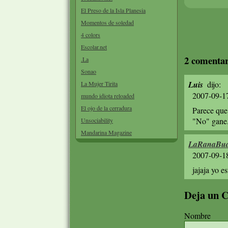
El Preso de la Isla Planesia
Momentos de soledad
4 colors
Escolar.net
2 comentar
.La
Sonao
Luis
dijo:
La Mujer Tirita
2007-09-1
mundo idiota reloaded
El ojo de la cerradura
Parece que
"No" gane
Unsociability
Mandarina Magazine
LaRanaBud
2007-09-1
jajaja yo e
Deja un 
Nombre