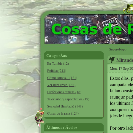
Superobispo
CategorÃ­as
Mirando 
En Tumblr (12)
Mon, 17 Sep 20
Política (213)
Estos días, 
Cómo somos... (121)
campaña elec
Ver para creer (132)
faltan ocasi
Profesiones míticas (16)
(aunque pad
Televisión y espectáculos (19)
los últimos 
Sociedad (limitada) (148)
cualquier m
Cosas de la rana (124)
(desde luego
Ãltimos artÃ­culos
Por otro lad