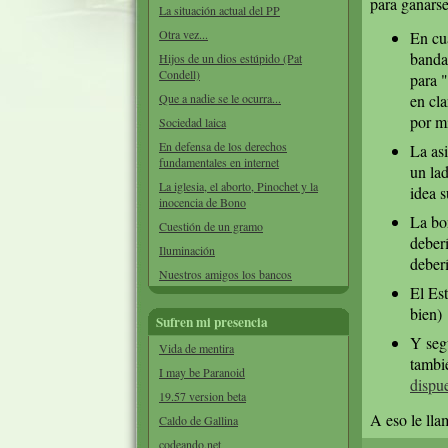
para ganarse
La situación actual del PP
Otra vez...
En cua
banda
Hijos de un dios estúpido (Pat
Condell)
para "
Que a nadie se le ocurra...
en cla
por m
Sociedad laica
En defensa de los derechos
La as
fundamentales en internet
un lad
La iglesia, el aborto, Pinochet y la
idea 
inocencia de Bono
La bo
Cuestión de un gramo
deberí
Iluminación
deber
Nuestros amigos los bancos
El Es
bien)
Sufren mi presencia
Y seg
Vida de mentira
tambi
I may be Paranoid
dispu
19.57 version beta
A eso le llam
Caldo de Gallina
codeando.net