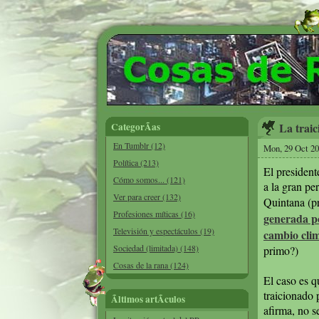
CategorÃ­as
La traic
En Tumblr (12)
Mon, 29 Oct 20
Política (213)
El president
Cómo somos... (121)
a la gran pe
Ver para creer (132)
Quintana (prr
Profesiones míticas (16)
generada po
Televisión y espectáculos (19)
cambio clim
Sociedad (limitada) (148)
primo?)
Cosas de la rana (124)
El caso es q
traicionado 
Ãltimos artÃ­culos
afirma, no s