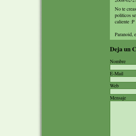
No te creas
políticos 
caliente :P
Paranoid, e
Deja un 
Nombre
E-Mail
Web
Mensaje