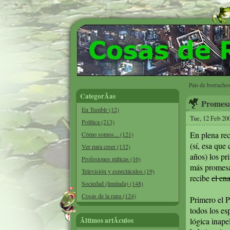
País de borrachos
CategorÃ­as
Promesa
En Tumblr (12)
Tue, 12 Feb 20
Política (213)
En plena rec
Cómo somos... (121)
(sí, esa que
Ver para creer (132)
años) los pr
Profesiones míticas (16)
más promesa
Televisión y espectáculos (19)
recibe
el ena
Sociedad (limitada) (148)
Cosas de la rana (124)
Primero el P
todos los es
Ãltimos artÃ­culos
lógica inape