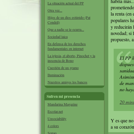
habría más..
La situación actual del PP
prometiendo
Otra vez...
la renta (en
Hijos de un dios estúpido (Pat
populares ha
Condell)
y reducirán 
Que a nadie se le ocurra...
novedad; si 
Sociedad laica
propuesto, 
En defensa de los derechos
fundamentales en internet
La iglesia, el aborto, Pinochet y la
El PP h
inocencia de Bono
dispues
Cuestión de un gramo
sanidad
Iluminación
Asimism
Nuestros amigos los bancos
de mane
no haya
Sufren mi presencia
20 min
Mandarina Magazine
Escolar.net
Unsociability
Y es que no 
4 colors
a su corazón
Sonao