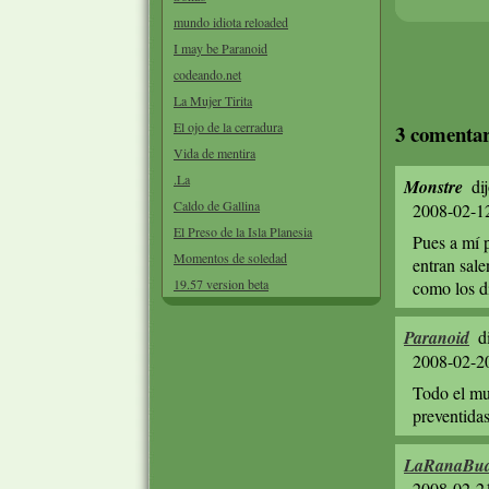
mundo idiota reloaded
I may be Paranoid
codeando.net
La Mujer Tirita
El ojo de la cerradura
3 comentar
Vida de mentira
.La
Monstre
dij
Caldo de Gallina
2008-02-1
El Preso de la Isla Planesia
Pues a mí p
Momentos de soledad
entran sale
19.57 version beta
como los d
Paranoid
di
2008-02-2
Todo el mu
preventidas
LaRanaBud
2008-02-2