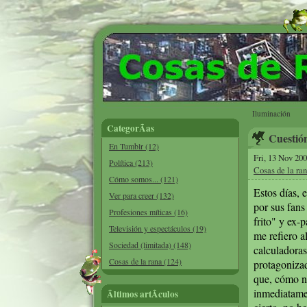
Iluminación
CategorÃ­as
Cuestió
En Tumblr (12)
Fri, 13 Nov 20
Política (213)
Cosas de la ra
Cómo somos... (121)
Estos días, 
Ver para creer (132)
por sus fans
Profesiones míticas (16)
frito" y ex-
Televisión y espectáculos (19)
me refiero a
Sociedad (limitada) (148)
calculadora
Cosas de la rana (124)
protagoniz
que, cómo n
inmediatame
Ãltimos artÃ­culos