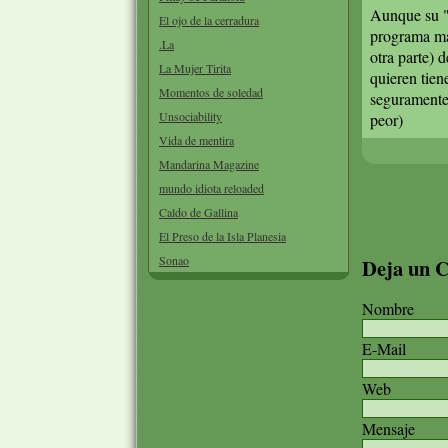
Aunque su "
El ojo de la cerradura
programa mat
.La
otra parte) 
La Mujer Tirita
quieren tie
Momentos de soledad
seguramente 
Unsociability
peor)
Vida de mentira
Mandarina Magazine
mundo idiota reloaded
Caldo de Gallina
El Preso de la Isla Planesia
Sonao
Deja un 
Nombre
E-Mail
Web
Mensaje