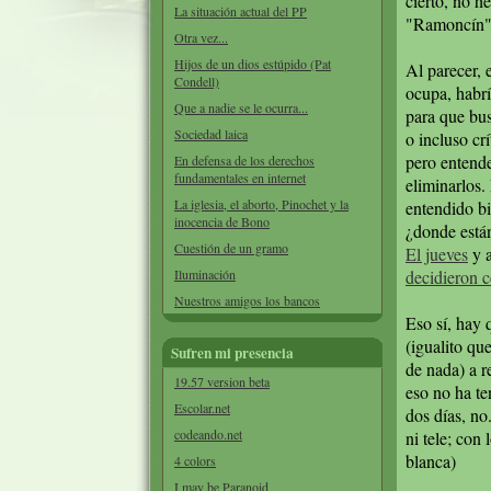
cierto, no h
La situación actual del PP
"Ramoncín" 
Otra vez...
Hijos de un dios estúpido (Pat
Al parecer, 
Condell)
ocupa, habrí
Que a nadie se le ocurra...
para que bus
Sociedad laica
o incluso crí
pero entende
En defensa de los derechos
fundamentales en internet
eliminarlos.
La iglesia, el aborto, Pinochet y la
entendido bi
inocencia de Bono
¿donde está
Cuestión de un gramo
El jueves
y a
Iluminación
decidieron c
Nuestros amigos los bancos
Eso sí, hay 
(igualito qu
Sufren mi presencia
de nada) a r
19.57 version beta
eso no ha te
Escolar.net
dos días, no
codeando.net
ni tele; con
blanca)
4 colors
I may be Paranoid